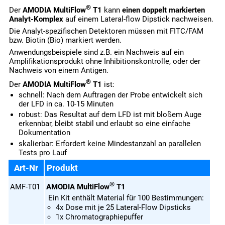
®
Der
AMODIA MultiFlow
T1
kann
einen doppelt markierten
Analyt-Komplex
auf einem Lateral-flow Dipstick nachweisen.
Die Analyt-spezifischen Detektoren müssen mit FITC/FAM
bzw. Biotin (Bio) markiert werden.
Anwendungsbeispiele sind z.B. ein Nachweis auf ein
Amplifikationsprodukt ohne Inhibitionskontrolle, oder der
Nachweis von einem Antigen.
®
Der
AMODIA MultiFlow
T1
ist:
schnell: Nach dem Auftragen der Probe entwickelt sich
der LFD in ca. 10-15 Minuten
robust: Das Resultat auf dem LFD ist mit bloßem Auge
erkennbar, bleibt stabil und erlaubt so eine einfache
Dokumentation
skalierbar: Erfordert keine Mindestanzahl an parallelen
Tests pro Lauf
Art-Nr
Produkt
®
AMF-T01
AMODIA MultiFlow
T1
Ein Kit enthält Material für 100 Bestimmungen:
4x Dose mit je 25 Lateral-Flow Dipsticks
1x Chromatographiepuffer