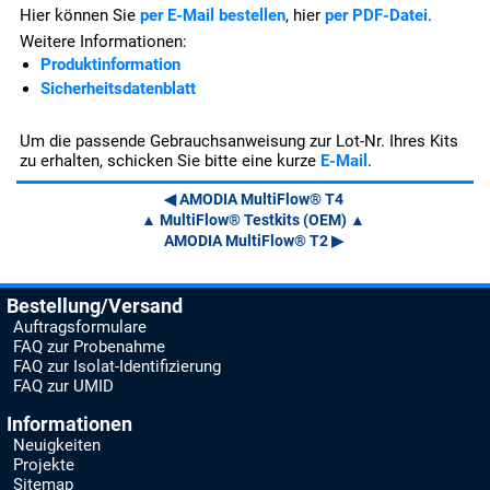
Hier können Sie
per E-Mail bestellen
, hier
per PDF-Datei
.
Weitere Informationen:
Produktinformation
Sicherheitsdatenblatt
Um die passende Gebrauchsanweisung zur Lot-Nr. Ihres Kits
zu erhalten, schicken Sie bitte eine kurze
E-Mail
.
◀ AMODIA MultiFlow® T4
▲ MultiFlow® Testkits (OEM) ▲
AMODIA MultiFlow® T2 ▶
Bestellung/Versand
Auftragsformulare
FAQ zur Probenahme
FAQ zur Isolat-Identifizierung
FAQ zur UMID
Informationen
Neuigkeiten
Projekte
Sitemap