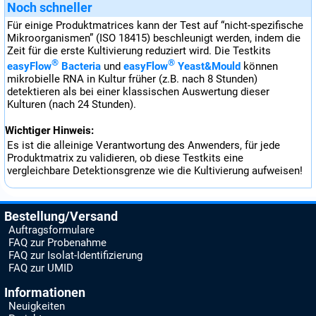
Noch schneller
Für einige Produktmatrices kann der Test auf “nicht-spezifische
Mikroorganismen” (ISO 18415) beschleunigt werden, indem die
Zeit für die erste Kultivierung reduziert wird. Die Testkits
®
®
easyFlow
Bacteria
und
easyFlow
Yeast&Mould
können
mikrobielle RNA in Kultur früher (z.B. nach 8 Stunden)
detektieren als bei einer klassischen Auswertung dieser
Kulturen (nach 24 Stunden).
Wichtiger Hinweis:
Es ist die alleinige Verantwortung des Anwenders, für jede
Produktmatrix zu validieren, ob diese Testkits eine
vergleichbare Detektionsgrenze wie die Kultivierung aufweisen!
Bestellung/Versand
Auftragsformulare
FAQ zur Probenahme
FAQ zur Isolat-Identifizierung
FAQ zur UMID
Informationen
Neuigkeiten