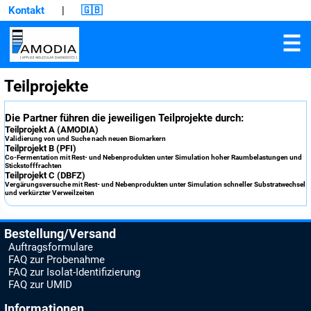
Kontakt
|
🇬🇧
☰
Teilprojekte
Die Partner führen die jeweiligen Teilprojekte durch:
Teilprojekt A (AMODIA)
Validierung von und Suche nach neuen Biomarkern
Teilprojekt B (PFI)
Co-Fermentation mit Rest- und Nebenprodukten unter Simulation hoher Raumbelastungen und
Stickstofffrachten
Teilprojekt C (DBFZ)
Vergärungsversuche mit Rest- und Nebenprodukten unter Simulation schneller Substratwechsel
und verkürzter Verweilzeiten
Bestellung/Versand
Auftragsformulare
FAQ zur Probenahme
FAQ zur Isolat-Identifizierung
FAQ zur UMID
Informationen